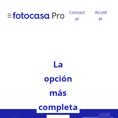
Saltar
al
Contact
Acced
contenido
ar
er
La
opción
más
completa