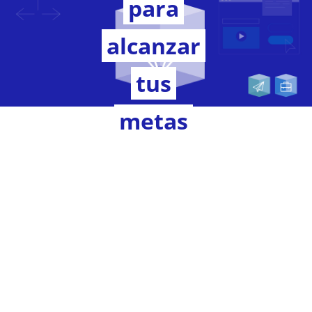
para
alcanzar
tus
metas
Fotocasa
Pro
Premium