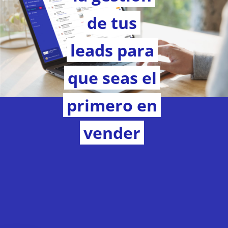
de tus
leads para
que seas el
primero en
vender