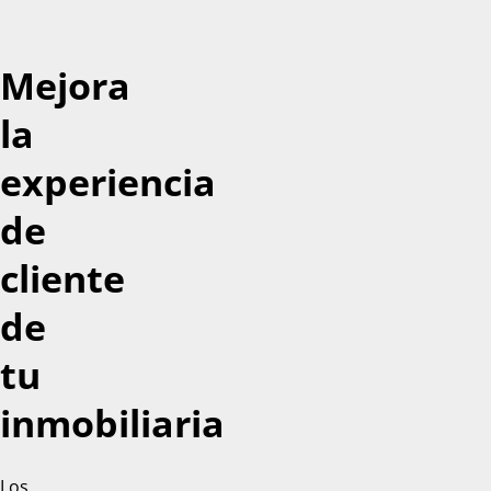
Mejora
la
experiencia
de
cliente
de
tu
inmobiliaria
Los